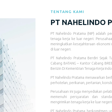
TENTANG KAMI
PT NAHELINDO 
PT Nahelindo Pratama (NIP) adalah p
tenaga kerja ke luar negeri. Perusaha
meningkatkan kesejahteraan ekonomi m
di luar negeri.
PT Nahelindo Pratama Berdiri Sejak
Cabang BATANG – Kantor Cabang BREBE
Berizin Di Kementrian Tenaga Kerja Ind
PT Nahelindo Pratama menawarkan berbag
perhotelan, perikanan, pertanian, konstr
Perusahaan ini juga menyediakan pelatih
memenuhi persyaratan dan standar
mengirimkan tenaga kerja ke luar negeri
PT Nahelindo Pratama berkomitmen un