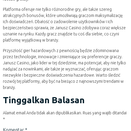
Platforma oferuje nie tylko różnorodne gry, ale także szereg
atrakcyjnych bonusów, które umożliwiają graczom maksymalizację
ich doświadczeń. Dbałość o zadowolenie użytkowników i ich
bezpieczeństwo sprawia, że Janusz Casino zdobywa coraz większe
uznanie na rynku. Każdy gracz znajdzie tu coś dla siebie, co czyni
platformę wyjątkową w branży.
Przyszłość gier hazardowych z pewnością będzie zdominowana
przez technologie, innowacje i zmieniające się preferencje graczy.
Janusz Casino, jako lider w tej dziedzinie, ma potencjał, aby nie tylko
nadążać za nowinkami, ale także je wyznaczać, oferując graczom
niezwykłe i bezpieczne doświadczenia hazardowe. Warto śledzić
rozwój tej platformy, aby być na bieżąco z najnowszymi trendami w
branży.
Tinggalkan Balasan
Alamat email Anda tidak akan dipublikasikan.
Ruas yang wajib ditandai
*
Komentar
*