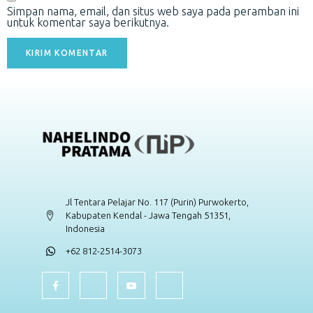
Simpan nama, email, dan situs web saya pada peramban ini
untuk komentar saya berikutnya.
Jl Tentara Pelajar No. 117 (Purin) Purwokerto,
Kabupaten Kendal - Jawa Tengah 51351,
Indonesia
+62 812-2514-3073