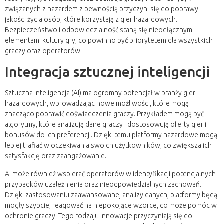
związanych z hazardem z pewnością przyczyni się do poprawy
jakości życia osób, które korzystają z gier hazardowych.
Bezpieczeństwo i odpowiedzialność staną się nieodłącznymi
elementami kultury gry, co powinno być priorytetem dla wszystkich
graczy oraz operatorów.
Integracja sztucznej inteligencji
Sztuczna inteligencja (AI) ma ogromny potencjał w branży gier
hazardowych, wprowadzając nowe możliwości, które mogą
znacząco poprawić doświadczenia graczy. Przykładem mogą być
algorytmy, które analizują dane graczy i dostosowują oferty gier i
bonusów do ich preferencji. Dzięki temu platformy hazardowe mogą
lepiej trafiać w oczekiwania swoich użytkowników, co zwiększa ich
satysfakcję oraz zaangażowanie.
AI może również wspierać operatorów w identyfikacji potencjalnych
przypadków uzależnienia oraz nieodpowiedzialnych zachowań.
Dzięki zastosowaniu zaawansowanej analizy danych, platformy będą
mogły szybciej reagować na niepokojące wzorce, co może pomóc w
ochronie graczy. Tego rodzaju innowacje przyczyniają się do