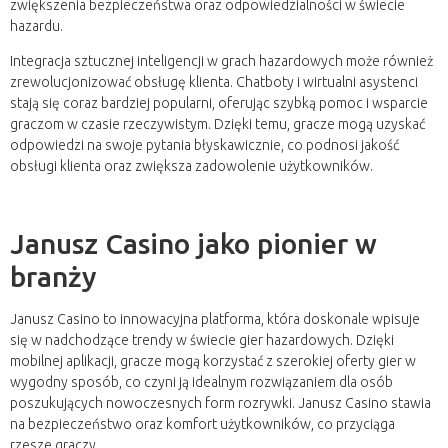
zwiększenia bezpieczeństwa oraz odpowiedzialności w świecie
hazardu.
Integracja sztucznej inteligencji w grach hazardowych może również
zrewolucjonizować obsługę klienta. Chatboty i wirtualni asystenci
stają się coraz bardziej popularni, oferując szybką pomoc i wsparcie
graczom w czasie rzeczywistym. Dzięki temu, gracze mogą uzyskać
odpowiedzi na swoje pytania błyskawicznie, co podnosi jakość
obsługi klienta oraz zwiększa zadowolenie użytkowników.
Janusz Casino jako pionier w
branży
Janusz Casino to innowacyjna platforma, która doskonale wpisuje
się w nadchodzące trendy w świecie gier hazardowych. Dzięki
mobilnej aplikacji, gracze mogą korzystać z szerokiej oferty gier w
wygodny sposób, co czyni ją idealnym rozwiązaniem dla osób
poszukujących nowoczesnych form rozrywki. Janusz Casino stawia
na bezpieczeństwo oraz komfort użytkowników, co przyciąga
rzesze graczy.