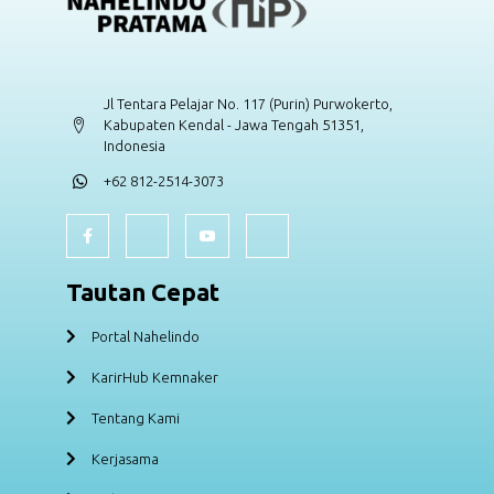
Jl Tentara Pelajar No. 117 (Purin) Purwokerto,
Kabupaten Kendal - Jawa Tengah 51351,
Indonesia
+62 812-2514-3073
Tautan Cepat
Portal Nahelindo
KarirHub Kemnaker
Tentang Kami
Kerjasama