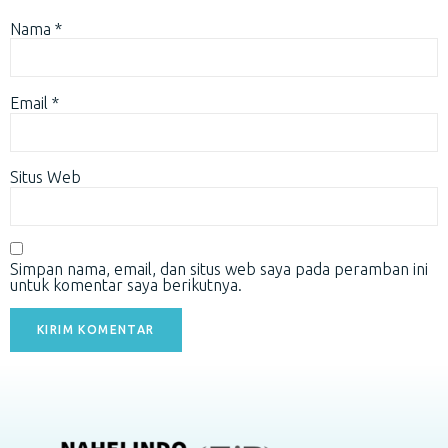
Nama
*
Email
*
Situs Web
Simpan nama, email, dan situs web saya pada peramban ini
untuk komentar saya berikutnya.