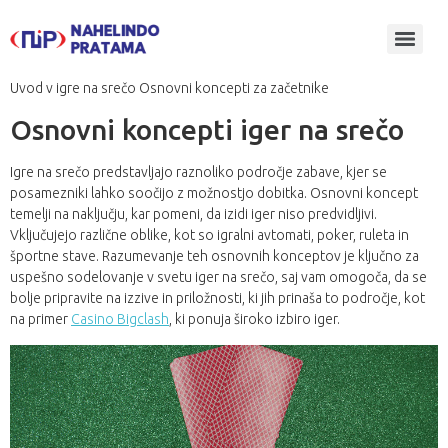
Uvod v igre na srečo Osnovni koncepti za začetnike
Osnovni koncepti iger na srečo
Igre na srečo predstavljajo raznoliko področje zabave, kjer se
posamezniki lahko soočijo z možnostjo dobitka. Osnovni koncept
temelji na naključju, kar pomeni, da izidi iger niso predvidljivi.
Vključujejo različne oblike, kot so igralni avtomati, poker, ruleta in
športne stave. Razumevanje teh osnovnih konceptov je ključno za
uspešno sodelovanje v svetu iger na srečo, saj vam omogoča, da se
bolje pripravite na izzive in priložnosti, ki jih prinaša to področje, kot
na primer
Casino Bigclash
, ki ponuja široko izbiro iger.